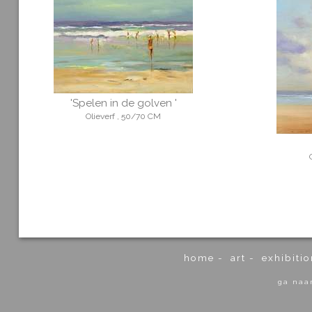
'Spelen in de golven '
Olieverf , 50/70 CM
home
-
art
-
exhibitio
ga naa