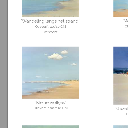
'M
'Wandeling langs het strand '
O
Olieverf , 40/40 CM
verkocht
'Kleine wolkjes'
Olieverf , 100/110 CM
'Gezel
O