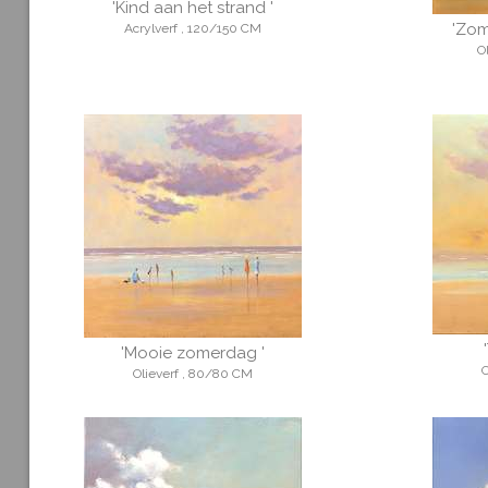
'Kind aan het strand '
'Zom
Acrylverf , 120/150 CM
O
'Mooie zomerdag '
O
Olieverf , 80/80 CM