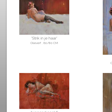
'Strik in je haar'
Olieverf , 60/80 CM
O