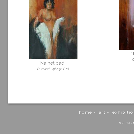
'
O
'Na het bad '
Olieverf , 46/32 CM
home
-
art
-
exhibitio
ga naa