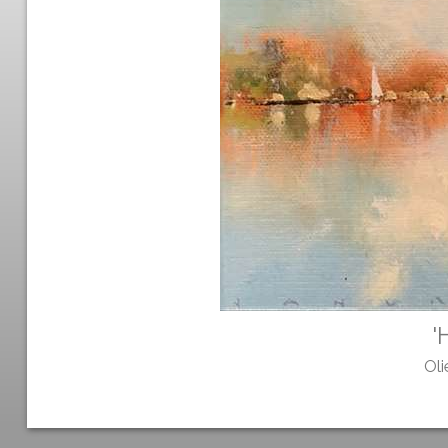
'
Oli