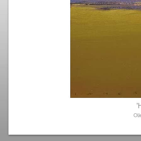
'
Oli